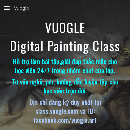
Vuogle
Skip to main content
Skip to navigation
VUOGLE
Digital Painting Class
Hỗ trợ làm bài tập,giải đáp thắc mắc cho
học viên 24/7 trong nhóm chat của lớp.
Tư vấn nghề, job, hướng dẫn luyện tập cho
học viên trọn đời.
Địa chỉ đăng ký duy nhất tại
class.vuogle.com và FB:
facebook.com/vuogle.art